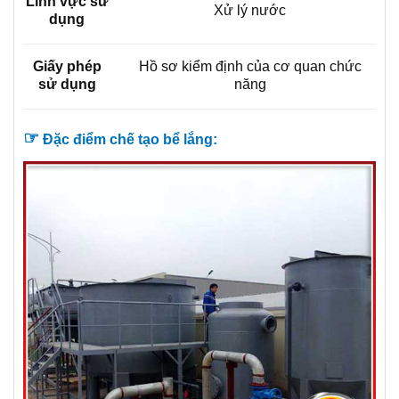
Lĩnh vực sử
Xử lý nước
dụng
Giấy phép
Hồ sơ kiểm định của cơ quan chức
sử dụng
năng
☞
Đặc điểm chế tạo
b
ể lắng
: