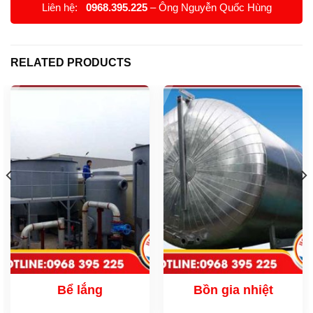
Liên hệ:
0968.395.225
– Ông Nguyễn Quốc Hùng
RELATED PRODUCTS
Bể lắng
Bồn gia nhiệt